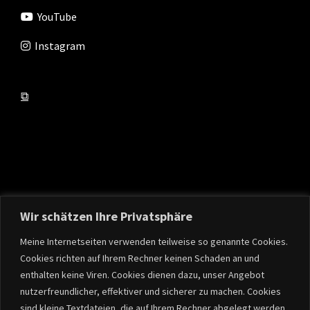
YouTube
Instagram
⧉
Wir schätzen Ihre Privatsphäre
Meine Internetseiten verwenden teilweise so genannte Cookies.
Copyright © 2026
Ziggy Horn
|
Datenschutzerklärung
|
Zubin
Cookies richten auf Ihrem Rechner keinen Schaden an und
Music By
Catch Themes
enthalten keine Viren. Cookies dienen dazu, unser Angebot
nutzerfreundlicher, effektiver und sicherer zu machen. Cookies
sind kleine Textdateien, die auf Ihrem Rechner abgelegt werden