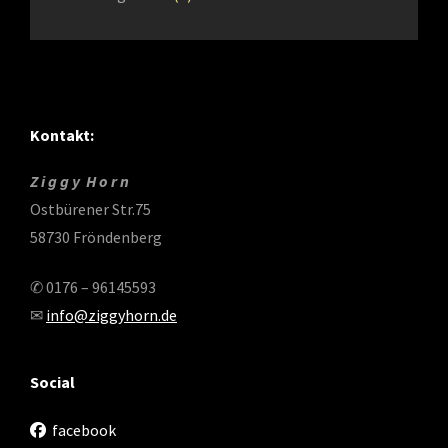
Kontakt:
Z i g g y H o r n
Ostbürener Str.75
58730 Fröndenberg
✆ 0176 – 96145593
✉
info@ziggyhorn.de
Social
facebook