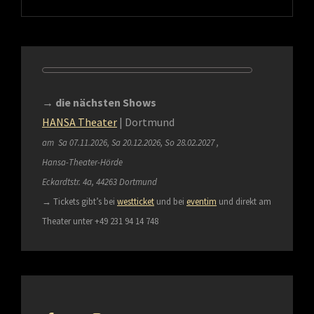
→ die nächsten Shows
HANSA Theater
| Dortmund
am Sa 07.11.2026, Sa
20.12.2026, So 28.02.2027 ,
Hansa-Theater-Hörde
Eckardtstr. 4a, 44263 Dortmund
→
Tickets gibt’s bei
westticket
und bei
eventim
und direkt am
Theater unter +49 231 94 14 748